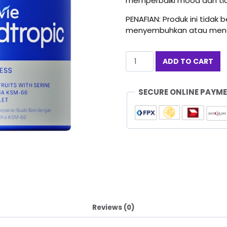
memperbaiki mood dan tid
PENAFIAN: Produk ini tidak
menyembuhkan atau menc
MINDTROPIC
ADD TO CART
COMBO
quantity
SECURE ONLINE PAYM
Reviews (0)