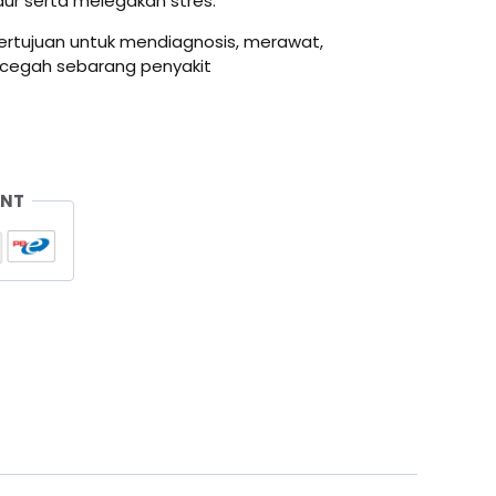
ur serta melegakan stres.
 bertujuan untuk mendiagnosis, merawat,
egah sebarang penyakit
ENT