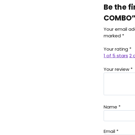
Be the f
COMBO
Your email add
marked
*
Your rating
*
1 of 5 stars
2 
Your review
*
Name
*
Email
*