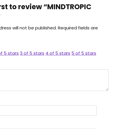
irst to review “MINDTROPIC
”
ress will not be published.
Required fields are
of 5 stars
3 of 5 stars
4 of 5 stars
5 of 5 stars