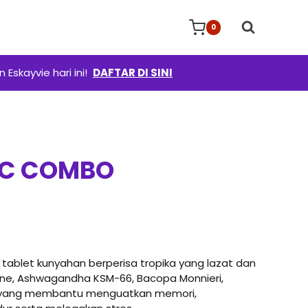
0
Eskayvie hari ini!
DAFTAR DI SINI
IC COMBO
rrent
ice
140.00.
 tablet kunyahan berperisa tropika yang lazat dan
ine, Ashwagandha KSM-66, Bacopa Monnieri,
 yang membantu menguatkan memori,