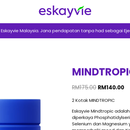
skayvie Malaysia. Jana pendapatan tanpa had sebagai Ejen 
MINDTROP
Original
Cu
RM
175.00
RM
140.00
price
pr
2 Kotak MINDTROPIC
was:
is:
RM175.00.
RM
Eskayvie Mindtropic adalah
diperkaya Phosphatidylser
Selenium dan Magnesium