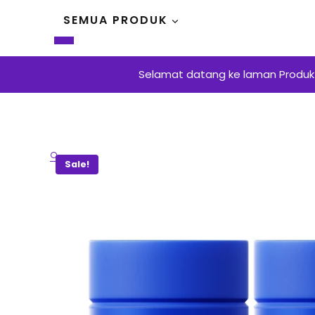
Skip
SEMUA PRODUK
to
content
Selamat datang ke laman Produk E
🔍
Sale!