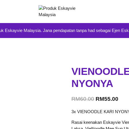
k Eskayvie Malaysia. Jana pendapatan tanpa had sebagai Ejen Eska
VIENOODLE
NYONYA
Original
Curr
RM
60.00
RM
55.00
price
pric
3x VIENOODLE KARI NYON
was:
is:
Rasai keenakan Eskayvie Vien
RM60.00.
RM5
Laksa, VieNoodle Mee Sup Uta