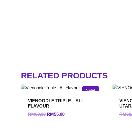
RELATED PRODUCTS
Sale!
VIENOODLE TRIPLE – ALL
VIEN
FLAVOUR
UTAR
Original
Current
RM
60.00
RM
55.00
RM
60
price
price
was:
is: