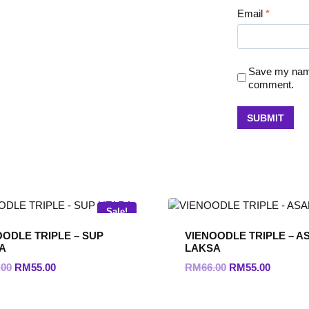
Email
*
Save my name,
comment.
Sale!
OODLE TRIPLE – SUP
VIENOODLE TRIPLE – A
A
LAKSA
Original
Current
Original
Current
.00
RM
55.00
RM
66.00
RM
55.00
price
price
price
price
was:
is:
was:
is: