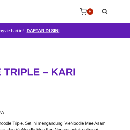
0
yvie hari ini!
DAFTAR DI SINI
 TRIPLE – KARI
ent
e
YA
oodle Triple. Set ini mengandungi VieNoodle Mee Asam
5.00.
ra, dan VieNoodle Mee Kari Nyonya untuk pelbagai